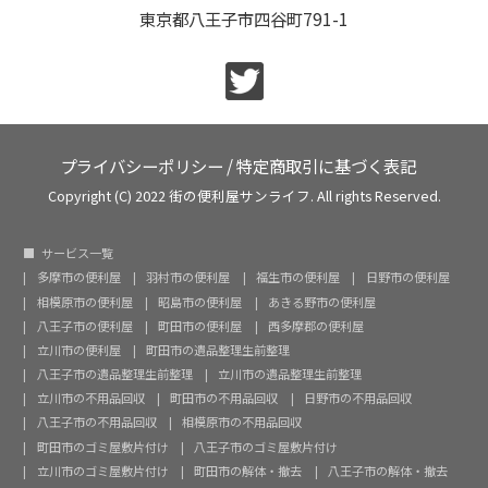
東京都八王子市四谷町791-1
プライバシーポリシー
/
特定商取引に基づく表記
Copyright (C) 2022 街の便利屋サンライフ. All rights Reserved.
サービス一覧
多摩市の便利屋
羽村市の便利屋
福生市の便利屋
日野市の便利屋
相模原市の便利屋
昭島市の便利屋
あきる野市の便利屋
八王子市の便利屋
町田市の便利屋
西多摩郡の便利屋
立川市の便利屋
町田市の遺品整理生前整理
八王子市の遺品整理生前整理
立川市の遺品整理生前整理
立川市の不用品回収
町田市の不用品回収
日野市の不用品回収
八王子市の不用品回収
相模原市の不用品回収
町田市のゴミ屋敷片付け
八王子市のゴミ屋敷片付け
立川市のゴミ屋敷片付け
町田市の解体・撤去
八王子市の解体・撤去