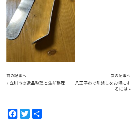
前の記事へ
次の記事へ
«
立川市の遺品整理と生前整理
八王子市で引越しをお得にす
るには
»
F
T
共
a
w
有
c
itt