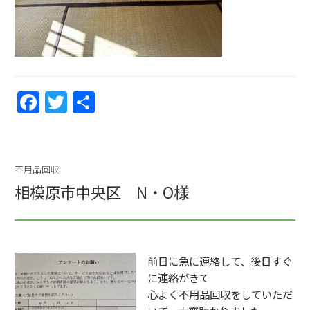
F
T
共
a
w
有
c
itt
e
er
不用品回収
b
相模原市中央区 N・O様
o
o
k
前日に急に連絡して、後日すぐ
に連絡がきて
心よく不用品回収をしていただ