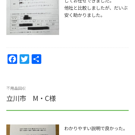
してお任せできました。
他社と比較しましたが、だいぶ
安く助かりました。
F
T
共
a
w
有
c
itt
e
er
不用品回収
b
立川市 M・C様
o
o
k
わかりやすい説明で良かった。