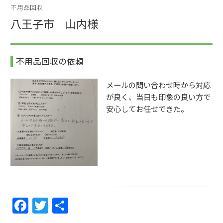
e
er
不用品回収
b
八王子市 山内様
o
o
不用品回収の依頼
k
メールの問い合わせ時から対応
が良く、当日も印象の良い方で
安心してお任せできた。
F
T
共
a
w
有