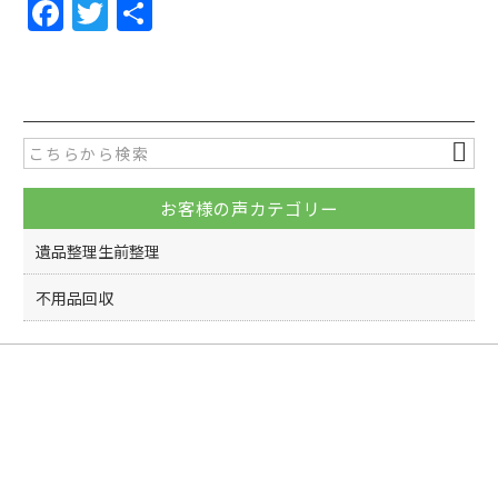
F
T
共
a
w
有
c
itt
e
er
b
o
お客様の声カテゴリー
o
k
遺品整理生前整理
不用品回収