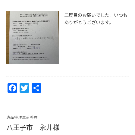
o
k
二度目のお願いでした。いつも
ありがとうございます。
F
T
共
a
w
有
c
itt
e
er
遺品整理生前整理
b
八王子市 永井様