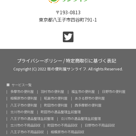
〒193-0813
東京都八王子市四谷町791-1
プライバシーポリシー
/
特定商取引に基づく表記
Copyright (C) 2022 街の便利屋サンライフ. All rights Reserved.
サービス一覧
多摩市の便利屋
羽村市の便利屋
福生市の便利屋
日野市の便利屋
相模原市の便利屋
昭島市の便利屋
あきる野市の便利屋
八王子市の便利屋
町田市の便利屋
西多摩郡の便利屋
立川市の便利屋
町田市の遺品整理生前整理
八王子市の遺品整理生前整理
立川市の遺品整理生前整理
立川市の不用品回収
町田市の不用品回収
日野市の不用品回収
八王子市の不用品回収
相模原市の不用品回収