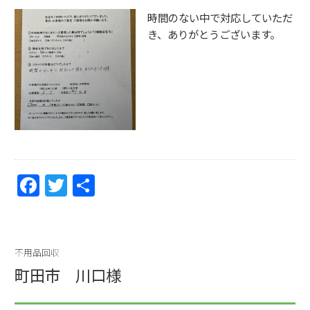
k
時間のない中で対応していただ
き、ありがとうございます。
F
T
共
a
w
有
c
itt
e
er
不用品回収
b
町田市 川口様
o