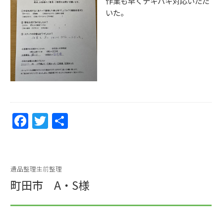
作業も早くテキパキ対応いただ
いた。
F
T
共
a
w
有
c
itt
e
er
遺品整理生前整理
b
町田市 A・S様
o
o