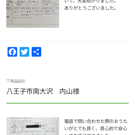
いて、大変助かりました。
ありがとうございました。
F
T
共
a
w
有
c
itt
e
er
不用品回収
b
八王子市南大沢 内山様
o
o
k
電話で問い合わせた際のおうた
いがとても良く、良心的で安心