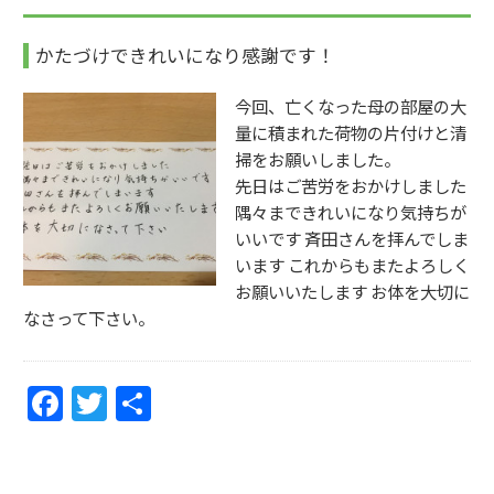
o
o
かたづけできれいになり感謝です！
k
今回、亡くなった母の部屋の大
量に積まれた荷物の片付けと清
掃をお願いしました。
先日はご苦労をおかけしました
隅々まできれいになり気持ちが
いいです 斉田さんを拝んでしま
います これからもまたよろしく
お願いいたします お体を大切に
なさって下さい。
F
T
共
a
w
有
c
itt