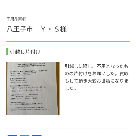
c
itt
e
er
不用品回収
b
八王子市 Ｙ・Ｓ様
o
o
引越し片付け
k
引越しに際し、不用となったも
のの片付けをお願いした。買取
もして頂き大変お世話になりま
した。