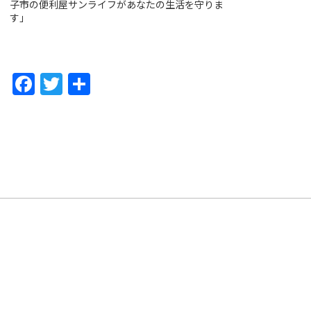
子市の便利屋サンライフがあなたの生活を守りま
す」
F
T
共
a
w
有
c
itt
e
er
b
o
o
k