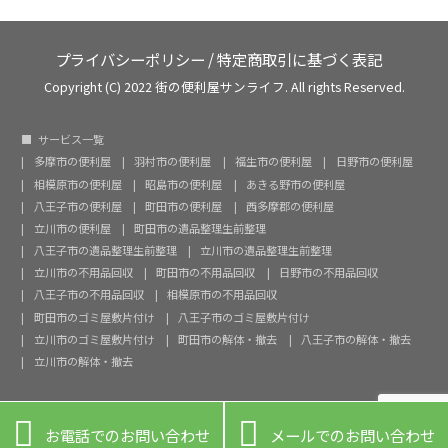
プライバシーポリシー
/
特定商取引に基づく表記
Copyright (C) 2022 街の便利屋サンライフ. All rights Reserved.
サービス一覧
多摩市の便利屋
羽村市の便利屋
福生市の便利屋
日野市の便利屋
相模原市の便利屋
昭島市の便利屋
あきる野市の便利屋
八王子市の便利屋
町田市の便利屋
西多摩郡の便利屋
立川市の便利屋
町田市の遺品整理生前整理
八王子市の遺品整理生前整理
立川市の遺品整理生前整理
立川市の不用品回収
町田市の不用品回収
日野市の不用品回収
八王子市の不用品回収
相模原市の不用品回収
町田市のゴミ屋敷片付け
八王子市のゴミ屋敷片付け
立川市のゴミ屋敷片付け
町田市の解体・撤去
八王子市の解体・撤去
立川市の解体・撤去


お電話でのお問い合わせ
メールでのお問い合わせ