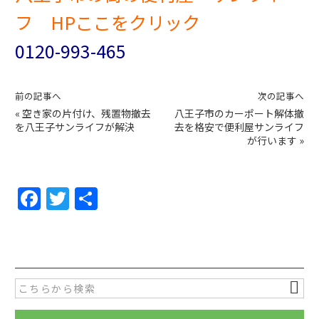
フ HPここをクリック
0120-993-465
前の記事へ
次の記事へ
«
空き家の片付け、残置物撤去
八王子市のカーポート解体撤
を八王子サンライフが解決
去を格安で便利屋サンライフ
が行います
»
F
T
共
a
w
有
c
itt
e
er
b
o