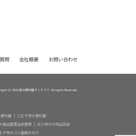
質問
会社概要
お問い合わせ
right (C) 2022 街の便利屋サンライフ. All rights Reserved.
の便利屋
八王子市の便利屋
の遺品整理生前整理
立川市の不用品回収
王子市のゴミ屋敷片付け