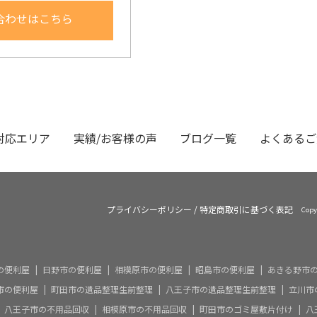
合わせはこちら
対応エリア
実績/お客様の声
ブログ一覧
よくあるご
プライバシーポリシー
/
特定商取引に基づく表記
Copy
の便利屋
日野市の便利屋
相模原市の便利屋
昭島市の便利屋
あきる野市
市の便利屋
町田市の遺品整理生前整理
八王子市の遺品整理生前整理
立川市
八王子市の不用品回収
相模原市の不用品回収
町田市のゴミ屋敷片付け
八